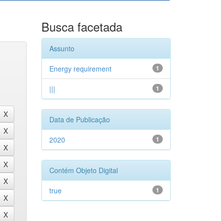
Busca facetada
Assunto
Energy requirement
1
|||
1
Data de Publicação
2020
1
Contém Objeto Digital
true
1