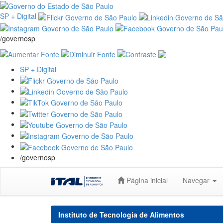
SP + Digital
/governosp
SP + Digital
/governosp
Skip
Página inicial
Navegar
navigation
Instituto de Tecnologia de Alimentos