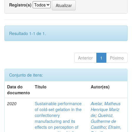
Registro(s)
Resultado 1-1 de 1.
Anterior
1
Póximo
Conjunto de itens:
Data do
Título
Autor(es)
documento
2020
Sustainable performance
Avelar, Matheus
of cold-set gelation in the
Henrique Mariz
confectionery
de
;
Queiroz,
manufacturing and its
Guilherme de
effects on perception of
Castilho
;
Efraim,