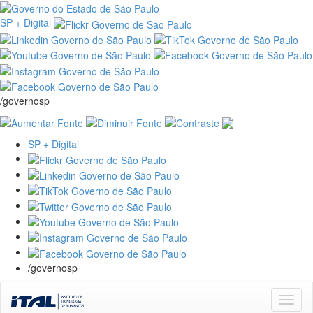
SP + Digital
/governosp
SP + Digital
/governosp
Skip
navigation