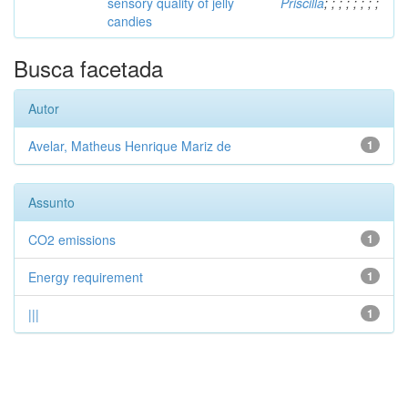
sensory quality of jelly
Priscilla
;
;
;
;
;
;
;
;
candies
Busca facetada
Autor
Avelar, Matheus Henrique Mariz de
1
Assunto
CO2 emissions
1
Energy requirement
1
|||
1