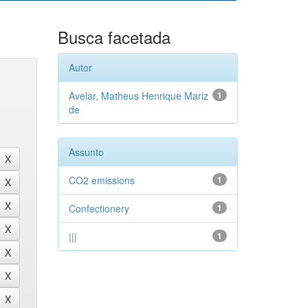
Busca facetada
Autor
Avelar, Matheus Henrique Mariz
1
de
Assunto
CO2 emissions
1
Confectionery
1
|||
1