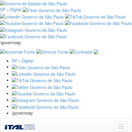
SP + Digital
/governosp
SP + Digital
/governosp
Skip
navigation