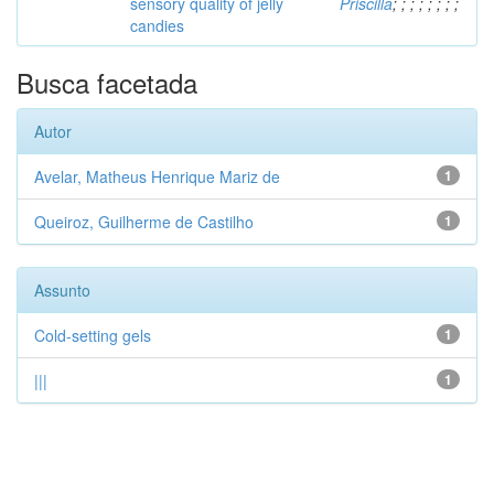
sensory quality of jelly
Priscilla
;
;
;
;
;
;
;
;
candies
Busca facetada
Autor
Avelar, Matheus Henrique Mariz de
1
Queiroz, Guilherme de Castilho
1
Assunto
Cold-setting gels
1
|||
1