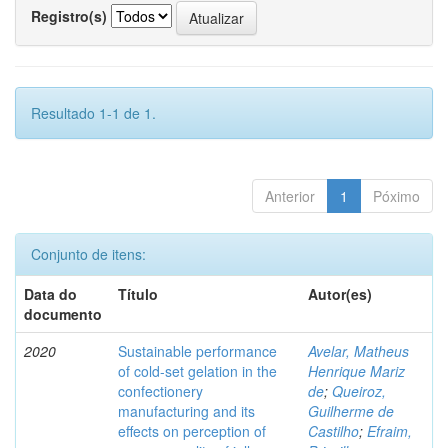
Registro(s)
Resultado 1-1 de 1.
Anterior
1
Póximo
Conjunto de itens:
Data do
Título
Autor(es)
documento
2020
Sustainable performance
Avelar, Matheus
of cold-set gelation in the
Henrique Mariz
confectionery
de
;
Queiroz,
manufacturing and its
Guilherme de
effects on perception of
Castilho
;
Efraim,