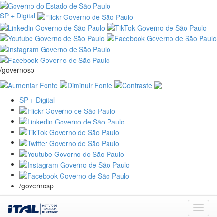
SP + Digital
/governosp
SP + Digital
/governosp
Skip
navigation