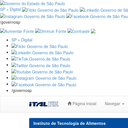
SP + Digital
/governosp
SP + Digital
/governosp
Skip
Página inicial
Navegar
navigation
Instituto de Tecnologia de Alimentos