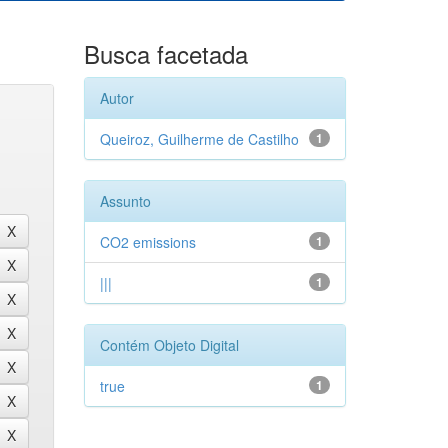
Busca facetada
Autor
Queiroz, Guilherme de Castilho
1
Assunto
CO2 emissions
1
|||
1
Contém Objeto Digital
true
1