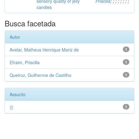
sensory quality of jelly
Priscilla
;
;
;
;
;
;
;
;
candies
Busca facetada
Autor
Avelar, Matheus Henrique Mariz de
1
Efraim, Priscilla
1
Queiroz, Guilherme de Castilho
1
Assunto
|||
1