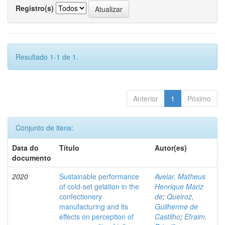
Registro(s)
Resultado 1-1 de 1.
Anterior
1
Póximo
Conjunto de itens:
Data do
Título
Autor(es)
documento
2020
Sustainable performance
Avelar, Matheus
of cold-set gelation in the
Henrique Mariz
confectionery
de
;
Queiroz,
manufacturing and its
Guilherme de
effects on perception of
Castilho
;
Efraim,