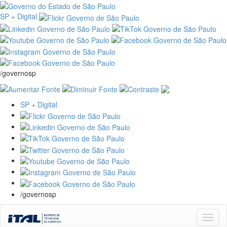
SP + Digital
/governosp
SP + Digital
/governosp
Skip
navigation