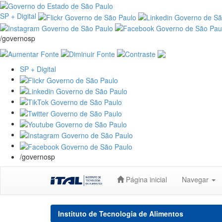
SP + Digital
/governosp
SP + Digital
/governosp
Skip
Página inicial
Navegar
navigation
Instituto de Tecnologia de Alimentos