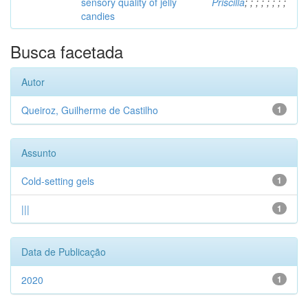
sensory quality of jelly
Priscilla
;
;
;
;
;
;
;
;
candies
Busca facetada
Autor
Queiroz, Guilherme de Castilho
1
Assunto
Cold-setting gels
1
|||
1
Data de Publicação
2020
1