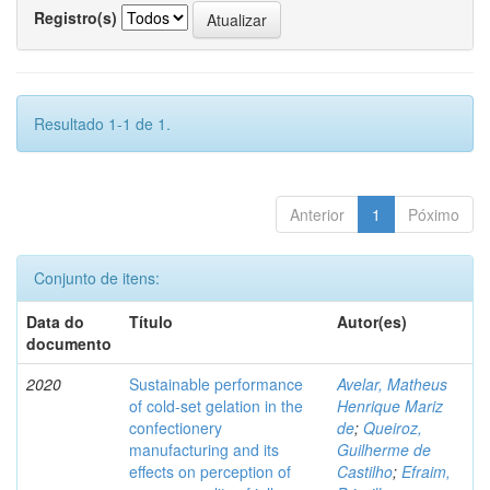
Registro(s)
Resultado 1-1 de 1.
Anterior
1
Póximo
Conjunto de itens:
Data do
Título
Autor(es)
documento
2020
Sustainable performance
Avelar, Matheus
of cold-set gelation in the
Henrique Mariz
confectionery
de
;
Queiroz,
manufacturing and its
Guilherme de
effects on perception of
Castilho
;
Efraim,