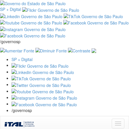
SP + Digital
/governosp
SP + Digital
/governosp
Skip
navigation