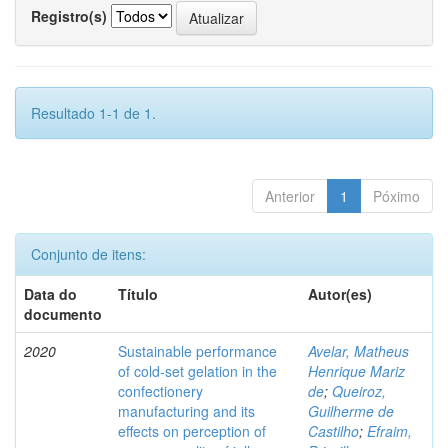
Registro(s)
Resultado 1-1 de 1.
Anterior
1
Póximo
Conjunto de itens:
Data do
Título
Autor(es)
documento
2020
Sustainable performance
Avelar, Matheus
of cold-set gelation in the
Henrique Mariz
confectionery
de
;
Queiroz,
manufacturing and its
Guilherme de
effects on perception of
Castilho
;
Efraim,