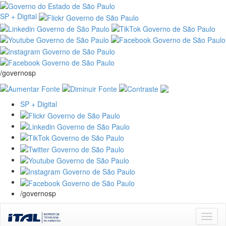
SP + Digital
/governosp
SP + Digital
/governosp
Skip
navigation