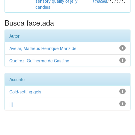
sensory quality of jelly
Priscilla
;
;
;
;
;
;
;
;
candies
Busca facetada
Autor
Avelar, Matheus Henrique Mariz de
1
Queiroz, Guilherme de Castilho
1
Assunto
Cold-setting gels
1
|||
1