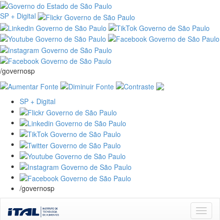
SP + Digital
/governosp
SP + Digital
/governosp
Skip
navigation