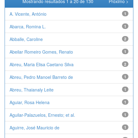
Mostrando resultados 1 a 20 de 130
Próximo >
A. Vicente, António
1
Abarca, Romina L.
1
Abballe, Caroline
2
Abeilar Romeiro Gomes, Renato
1
Abreu, Maria Elisa Caetano Silva
2
Abreu, Pedro Manoel Barreto de
1
Abreu, Thaianaly Leite
1
Aguiar, Rosa Helena
1
Aguilar-Palazuelos, Ernesto; et al.
1
Aguirre, José Mauricio de
1