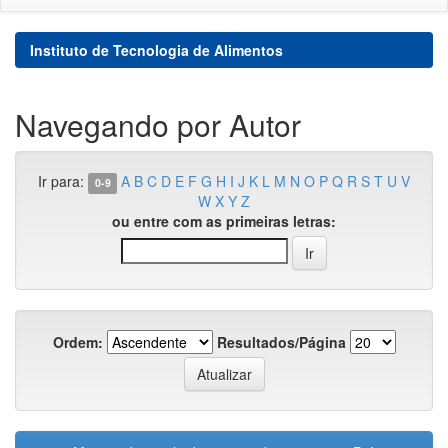
Instituto de Tecnologia de Alimentos
Navegando por Autor
Ir para:
A
B
C
D
E
F
G
H
I
J
K
L
M
N
O
P
Q
R
S
T
U
V
0-9
W
X
Y
Z
ou entre com as primeiras letras:
Ordem:
Resultados/Página