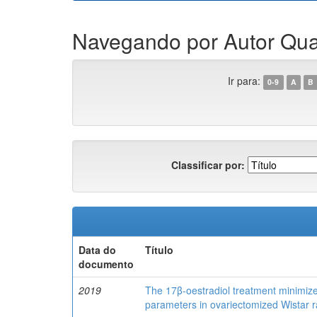
Navegando por Autor Quadr
Ir para:
0-9
A
B
Classificar por:
Data do
Título
documento
2019
The 17β-oestradiol treatment minimizes
parameters in ovariectomized Wistar r