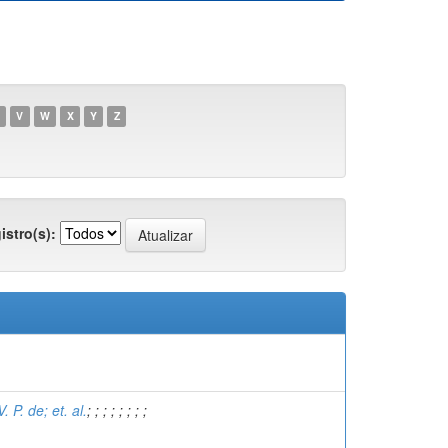
V
W
X
Y
Z
istro(s):
 P. de; et. al.
;
;
;
;
;
;
;
;