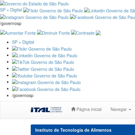
SP + Digital
/governosp
SP + Digital
/governosp
Skip
Página inicial
Navegar
navigation
Instituto de Tecnologia de Alimentos