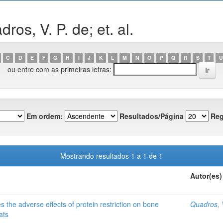
os, V. P. de; et. al.
C
D
E
F
G
H
I
J
K
L
M
N
O
P
Q
R
S
T
U
ou entre com as primeiras letras:
Em ordem:
Resultados/Página
Reg
Mostrando resultados 1 a 1 de 1
Autor(es)
 the adverse effects of protein restriction on bone
Quadros, V.
ats