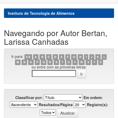
Instituto de Tecnologia de Alimentos
Navegando por Autor Bertan,
Larissa Canhadas
Ir para:
0-9
A
B
C
D
E
F
G
H
I
J
K
L
M
N
O
P
Q
R
S
T
U
V
W
X
Y
Z
ou entre com as primeiras letras:
Classificar por:
Em ordem:
Resultados/Página
Registro(s):