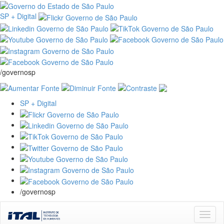
SP + Digital
/governosp
SP + Digital
/governosp
Skip
navigation