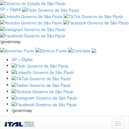
SP + Digital
/governosp
SP + Digital
/governosp
Skip
navigation