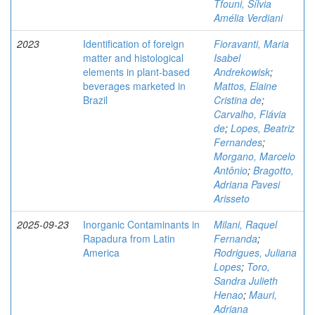
Tfouni, Sílvia
Amélia Verdiani
2023
Identification of foreign
Fioravanti, Maria
matter and histological
Isabel
elements in plant-based
Andrekowisk
;
beverages marketed in
Mattos, Elaine
Brazil
Cristina de
;
Carvalho, Flávia
de
;
Lopes, Beatriz
Fernandes
;
Morgano, Marcelo
Antônio
;
Bragotto,
Adriana Pavesi
Arisseto
2025-09-23
Inorganic Contaminants in
Milani, Raquel
Rapadura from Latin
Fernanda
;
America
Rodrigues, Juliana
Lopes
;
Toro,
Sandra Julieth
Henao
;
Mauri,
Adriana