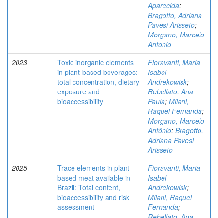
Aparecida
;
Bragotto, Adriana
Pavesi Arisseto
;
Morgano, Marcelo
Antonio
2023
Toxic inorganic elements
Fioravanti, Maria
in plant-based beverages:
Isabel
total concentration, dietary
Andrekowisk
;
exposure and
Rebellato, Ana
bioaccessibility
Paula
;
Milani,
Raquel Fernanda
;
Morgano, Marcelo
Antônio
;
Bragotto,
Adriana Pavesi
Arisseto
2025
Trace elements in plant-
Fioravanti, Maria
based meat available in
Isabel
Brazil: Total content,
Andrekowisk
;
bioaccessibility and risk
Milani, Raquel
assessment
Fernanda
;
Rebellato, Ana