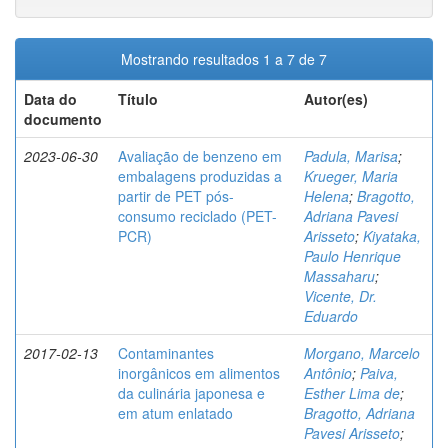
Mostrando resultados 1 a 7 de 7
Data do
Título
Autor(es)
documento
2023-06-30
Avaliação de benzeno em
Padula, Marisa
;
embalagens produzidas a
Krueger, Maria
partir de PET pós-
Helena
;
Bragotto,
consumo reciclado (PET-
Adriana Pavesi
PCR)
Arisseto
;
Kiyataka,
Paulo Henrique
Massaharu
;
Vicente, Dr.
Eduardo
2017-02-13
Contaminantes
Morgano, Marcelo
inorgânicos em alimentos
Antônio
;
Paiva,
da culinária japonesa e
Esther Lima de
;
em atum enlatado
Bragotto, Adriana
Pavesi Arisseto
;