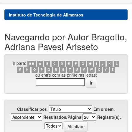
Instituto de Tecnologia de Alimentos
Navegando por Autor Bragotto,
Adriana Pavesi Arisseto
Ir para:
0-9
A
B
C
D
E
F
G
H
I
J
K
L
M
N
O
P
Q
R
S
T
U
V
W
X
Y
Z
ou entre com as primeiras letras:
Classificar por:
Em ordem:
Resultados/Página
Registro(s):