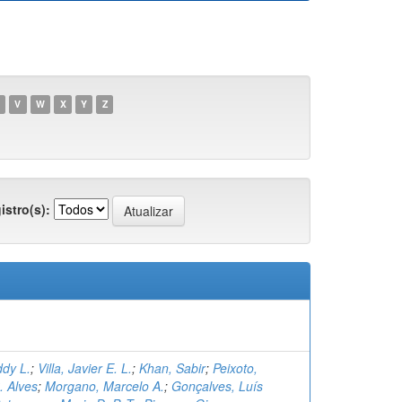
V
W
X
Y
Z
istro(s):
dy L.
;
Villa, Javier E. L.
;
Khan, Sabir
;
Peixoto,
. Alves
;
Morgano, Marcelo A.
;
Gonçalves, Luís