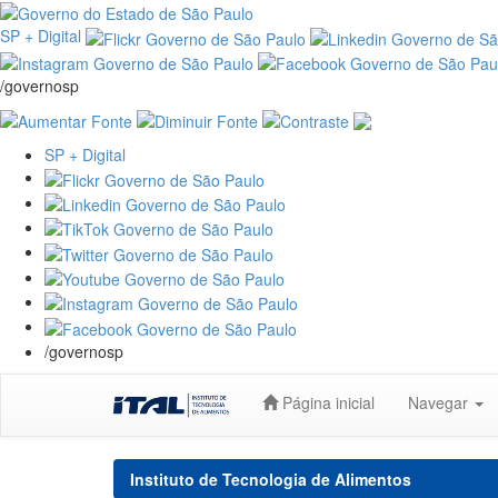
SP + Digital
/governosp
SP + Digital
/governosp
Skip
Página inicial
Navegar
navigation
Instituto de Tecnologia de Alimentos