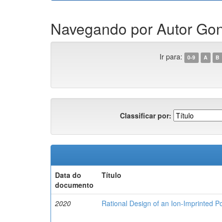
Navegando por Autor Gon
Ir para:
0-9
A
B
Classificar por:
Data do
Título
documento
2020
Rational Design of an Ion-Imprinted 