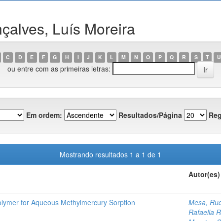
çalves, Luís Moreira
C
D
E
F
G
H
I
J
K
L
M
N
O
P
Q
R
S
T
U
ou entre com as primeiras letras:
Em ordem:
Resultados/Página
Reg
Mostrando resultados 1 a 1 de 1
Autor(es)
Polymer for Aqueous Methylmercury Sorption
Mesa, Rud
Rafaella R