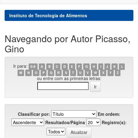
Instituto de Tecnologia de Alimentos
Navegando por Autor Picasso,
Gino
Ir para:
0-9
A
B
C
D
E
F
G
H
I
J
K
L
M
N
O
P
Q
R
S
T
U
V
W
X
Y
Z
ou entre com as primeiras letras:
Classificar por:
Em ordem:
Resultados/Página
Registro(s):