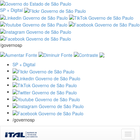
SP + Digital
/governosp
SP + Digital
/governosp
Skip
navigation