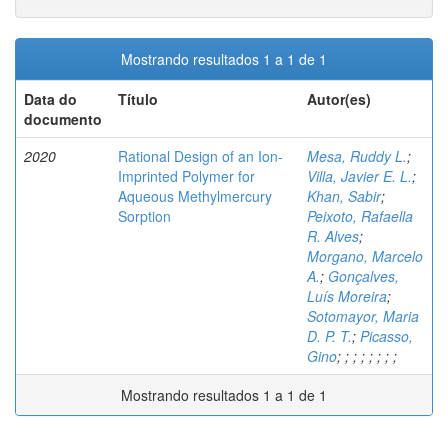
Mostrando resultados 1 a 1 de 1
Data do
Título
Autor(es)
documento
2020
Rational Design of an Ion-
Mesa, Ruddy L.
;
Imprinted Polymer for
Villa, Javier E. L.
;
Aqueous Methylmercury
Khan, Sabir
;
Sorption
Peixoto, Rafaella
R. Alves
;
Morgano, Marcelo
A.
;
Gonçalves,
Luís Moreira
;
Sotomayor, Maria
D. P. T.
;
Picasso,
Gino
;
;
;
;
;
;
;
;
Mostrando resultados 1 a 1 de 1