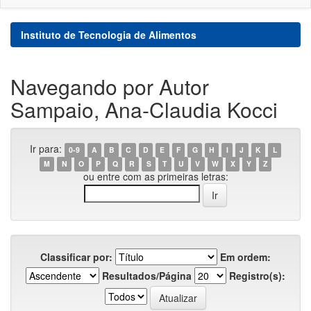
Instituto de Tecnologia de Alimentos
Navegando por Autor
Sampaio, Ana-Claudia Kocci
Ir para:
0-9
A
B
C
D
E
F
G
H
I
J
K
L
M
N
O
P
Q
R
S
T
U
V
W
X
Y
Z
ou entre com as primeiras letras:
Classificar por:
Em ordem:
Resultados/Página
Registro(s):