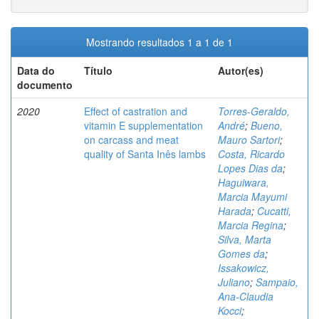
Mostrando resultados 1 a 1 de 1
Data do
Título
Autor(es)
documento
2020
Effect of castration and
Torres-Geraldo,
vitamin E supplementation
André
;
Bueno,
on carcass and meat
Mauro Sartori
;
quality of Santa Inês lambs
Costa, Ricardo
Lopes Dias da
;
Haguiwara,
Marcia Mayumi
Harada
;
Cucatti,
Marcia Regina
;
Silva, Marta
Gomes da
;
Issakowicz,
Juliano
;
Sampaio,
Ana-Claudia
Kocci
;