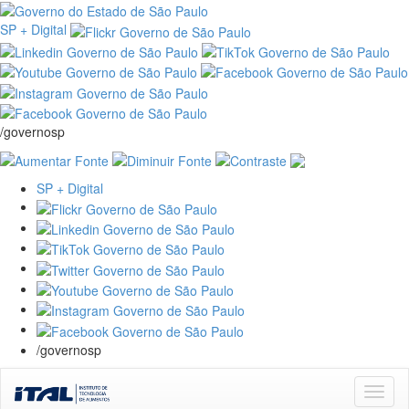
SP + Digital
/governosp
SP + Digital
/governosp
Skip
navigation