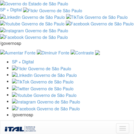
SP + Digital
/governosp
SP + Digital
/governosp
Skip
navigation