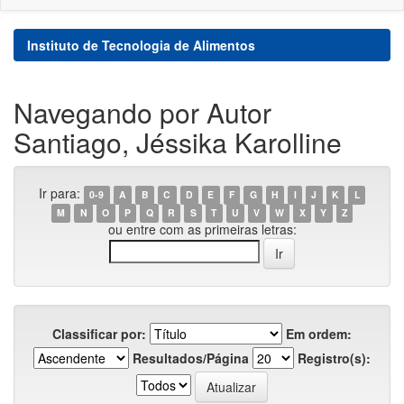
Instituto de Tecnologia de Alimentos
Navegando por Autor
Santiago, Jéssika Karolline
Ir para:
0-9
A
B
C
D
E
F
G
H
I
J
K
L
M
N
O
P
Q
R
S
T
U
V
W
X
Y
Z
ou entre com as primeiras letras:
Classificar por:
Em ordem:
Resultados/Página
Registro(s):