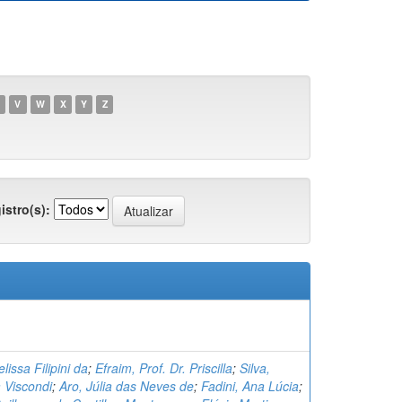
V
W
X
Y
Z
istro(s):
elissa Filipini da
;
Efraim, Prof. Dr. Priscilla
;
Silva,
a Viscondi
;
Aro, Júlia das Neves de
;
Fadini, Ana Lúcia
;