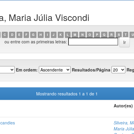
, Maria Júlia Viscondi
C
D
E
F
G
H
I
J
K
L
M
N
O
P
Q
R
S
T
U
ou entre com as primeiras letras:
Em ordem:
Resultados/Página
Reg
Mostrando resultados 1 a 1 de 1
Autor(es)
y candies
Silveira, M
Maria Júli