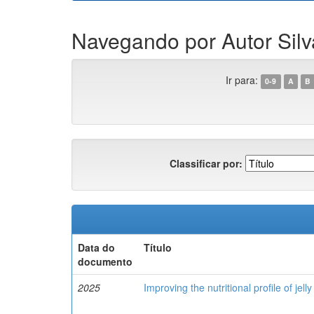
Navegando por Autor Silva
Ir para:
0-9
A
B
Classificar por:
Data do
Título
documento
2025
Improving the nutritional profile of jell