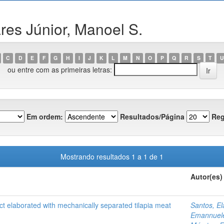
es Júnior, Manoel S.
C
D
E
F
G
H
I
J
K
L
M
N
O
P
Q
R
S
T
U
ou entre com as primeiras letras:
Em ordem:
Resultados/Página
Reg
Mostrando resultados 1 a 1 de 1
Autor(es)
ct elaborated with mechanically separated tilapia meat
Santos, El
Emannuel