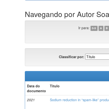
Navegando por Autor Soar
Ir para:
0-9
A
B
Classificar por:
Data do
Título
documento
2021
Sodium reduction in “spam-like” produ