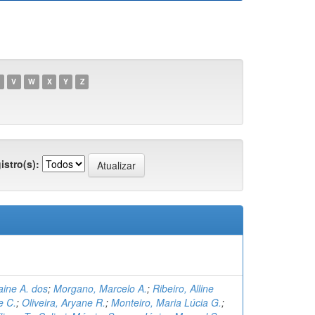
V
W
X
Y
Z
istro(s):
aine A. dos
;
Morgano, Marcelo A.
;
Ribeiro, Alline
e C.
;
Oliveira, Aryane R.
;
Monteiro, Maria Lúcia G.
;