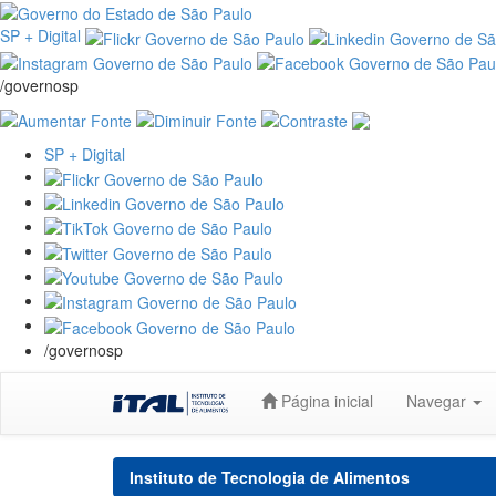
SP + Digital
/governosp
SP + Digital
/governosp
Skip
Página inicial
Navegar
navigation
Instituto de Tecnologia de Alimentos