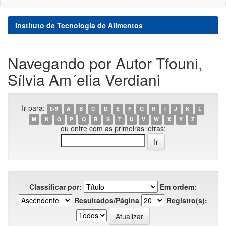
Instituto de Tecnologia de Alimentos
Navegando por Autor Tfouni,
Sílvia Am´elia Verdiani
Ir para:
0-9
A
B
C
D
E
F
G
H
I
J
K
L
M
N
O
P
Q
R
S
T
U
V
W
X
Y
Z
ou entre com as primeiras letras:
Classificar por:
Em ordem:
Resultados/Página
Registro(s):