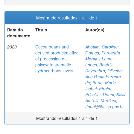
Mostrando resultados 1 a 1 de 1
Data do
Título
Autor(es)
documento
2020
Cocoa beans and
Abballe, Caroline
;
derived products: effect
Gomes, Fernanda
of processing on
Moralez Leme
;
polycyclic aromatic
Lopes, Beatriz
hydrocarbons levels
Dezembro
;
Oliveira,
Ana Paula Ferreira
de
;
Berto, Maria
Isabel
;
Efraim,
Priscilla
;
Tfouni, Sílvia
Am´elia Verdiani
;
tfouni@ital.sp.gov.br
Mostrando resultados 1 a 1 de 1