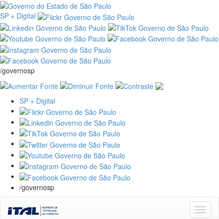
SP + Digital
/governosp
SP + Digital
/governosp
Skip
navigation