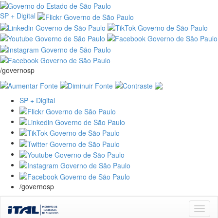
SP + Digital
/governosp
SP + Digital
/governosp
Skip
navigation