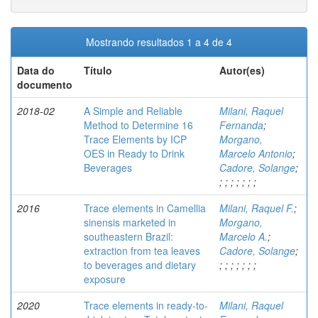
Mostrando resultados 1 a 4 de 4
Data do
Título
Autor(es)
documento
2018-02
A Simple and Reliable
Milani, Raquel
Method to Determine 16
Fernanda
;
Trace Elements by ICP
Morgano,
OES in Ready to Drink
Marcelo Antonio
;
Beverages
Cadore, Solange
;
;
;
;
;
;
;
;
2016
Trace elements in Camellia
Milani, Raquel F.
;
sinensis marketed in
Morgano,
southeastern Brazil:
Marcelo A.
;
extraction from tea leaves
Cadore, Solange
;
to beverages and dietary
;
;
;
;
;
;
;
exposure
2020
Trace elements in ready-to-
Milani, Raquel