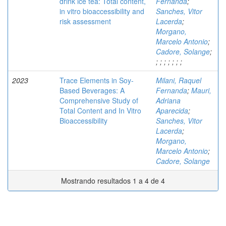
drink ice tea: Total content,
Fernanda
;
in vitro bioaccessibility and
Sanches, Vitor
risk assessment
Lacerda
;
Morgano,
Marcelo Antonio
;
Cadore, Solange
;
;
;
;
;
;
;
;
2023
Trace Elements in Soy-
Milani, Raquel
Based Beverages: A
Fernanda
;
Mauri,
Comprehensive Study of
Adriana
Total Content and In Vitro
Aparecida
;
Bioaccessibility
Sanches, Vitor
Lacerda
;
Morgano,
Marcelo Antonio
;
Cadore, Solange
Mostrando resultados 1 a 4 de 4