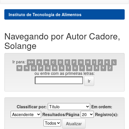
Instituto de Tecnologia de Alimentos
Navegando por Autor Cadore,
Solange
Ir para:
0-9
A
B
C
D
E
F
G
H
I
J
K
L
M
N
O
P
Q
R
S
T
U
V
W
X
Y
Z
ou entre com as primeiras letras:
Classificar por:
Em ordem:
Resultados/Página
Registro(s):