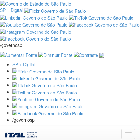
SP + Digital
/governosp
SP + Digital
/governosp
Skip
navigation