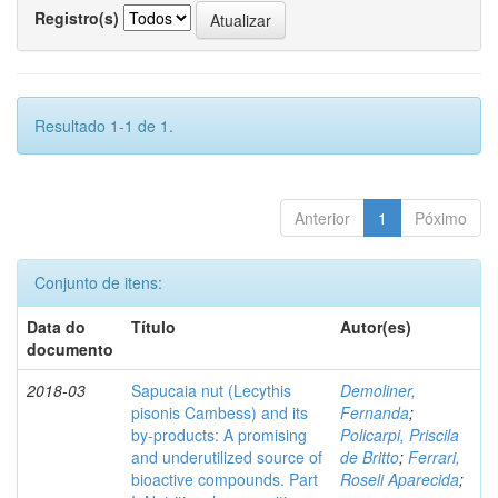
Registro(s)
Resultado 1-1 de 1.
Anterior
1
Póximo
Conjunto de itens:
Data do
Título
Autor(es)
documento
2018-03
Sapucaia nut (Lecythis
Demoliner,
pisonis Cambess) and its
Fernanda
;
by-products: A promising
Policarpi, Priscila
and underutilized source of
de Britto
;
Ferrari,
bioactive compounds. Part
Roseli Aparecida
;