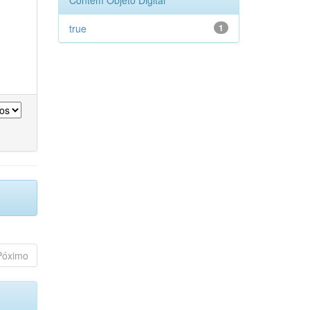
Contém Objeto Digital
true
1
Póximo