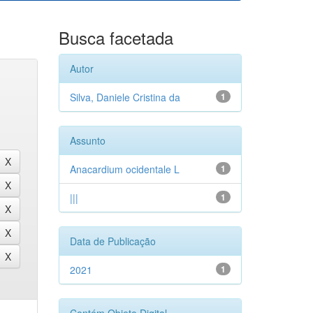
Busca facetada
Autor
Silva, Daniele Cristina da
1
Assunto
Anacardium ocidentale L
1
|||
1
Data de Publicação
2021
1