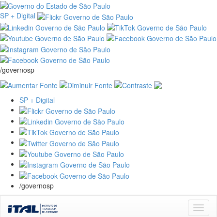
SP + Digital
/governosp
SP + Digital
/governosp
Skip
navigation