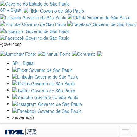
SP + Digital
/governosp
SP + Digital
/governosp
Skip
navigation