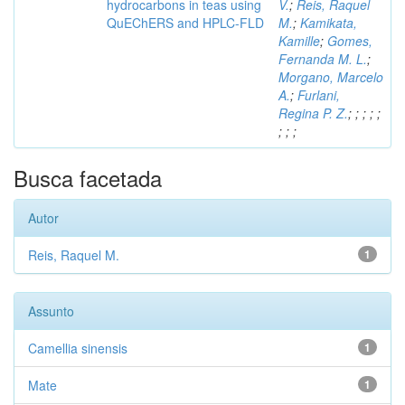
hydrocarbons in teas using
V.
;
Reis, Raquel
QuEChERS and HPLC-FLD
M.
;
Kamikata,
Kamille
;
Gomes,
Fernanda M. L.
;
Morgano, Marcelo
A.
;
Furlani,
Regina P. Z.
;
;
;
;
;
;
;
;
Busca facetada
Autor
Reis, Raquel M.
1
Assunto
Camellia sinensis
1
Mate
1