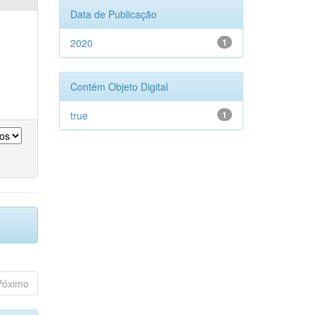
Data de Publicação
2020
1
Contém Objeto Digital
true
1
Póximo