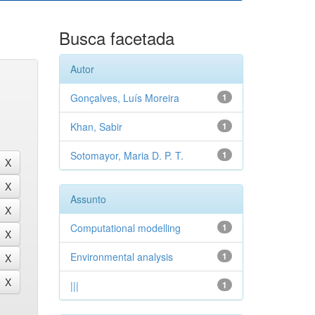
Busca facetada
Autor
Gonçalves, Luís Moreira
1
Khan, Sabir
1
Sotomayor, Maria D. P. T.
1
Assunto
Computational modelling
1
Environmental analysis
1
|||
1