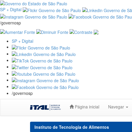
SP + Digital
/governosp
SP + Digital
/governosp
Skip
Página inicial
Navegar
navigation
Instituto de Tecnologia de Alimentos