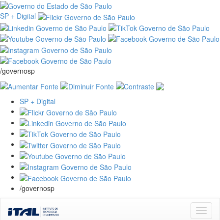
SP + Digital
/governosp
SP + Digital
/governosp
Skip
navigation