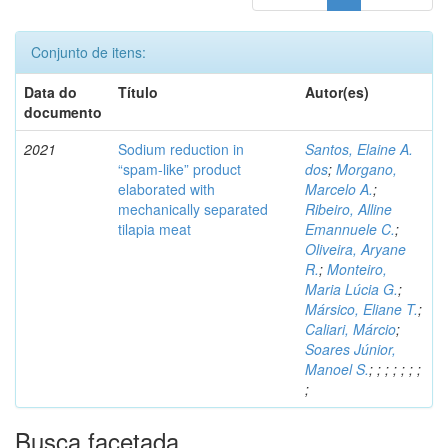
Conjunto de itens:
Data do
Título
Autor(es)
documento
2021
Sodium reduction in
Santos, Elaine A.
“spam-like” product
dos
;
Morgano,
elaborated with
Marcelo A.
;
mechanically separated
Ribeiro, Alline
tilapia meat
Emannuele C.
;
Oliveira, Aryane
R.
;
Monteiro,
Maria Lúcia G.
;
Mársico, Eliane T.
;
Caliari, Márcio
;
Soares Júnior,
Manoel S.
;
;
;
;
;
;
;
;
Busca facetada