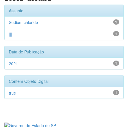
Assunto
Sodium chloride
1
|||
1
Data de Publicação
2021
1
Contém Objeto Digital
true
1