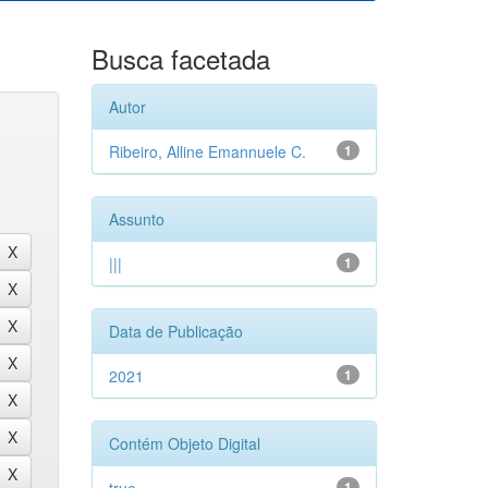
Busca facetada
Autor
Ribeiro, Alline Emannuele C.
1
Assunto
|||
1
Data de Publicação
2021
1
Contém Objeto Digital
1