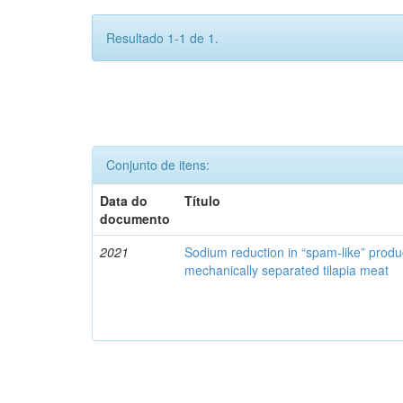
Resultado 1-1 de 1.
Conjunto de itens:
Data do
Título
documento
2021
Sodium reduction in “spam-like” produ
mechanically separated tilapia meat