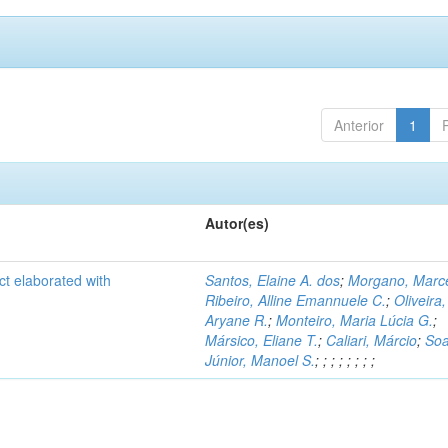
Anterior
1
Autor(es)
ct elaborated with
Santos, Elaine A. dos
;
Morgano, Marce
Ribeiro, Alline Emannuele C.
;
Oliveira,
Aryane R.
;
Monteiro, Maria Lúcia G.
;
Mársico, Eliane T.
;
Caliari, Márcio
;
Soa
Júnior, Manoel S.
;
;
;
;
;
;
;
;