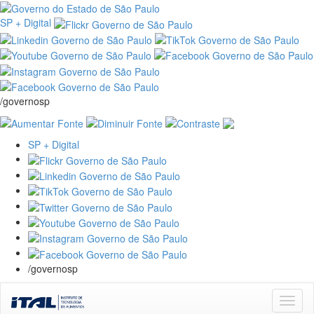
SP + Digital
/governosp
SP + Digital
/governosp
Skip
navigation