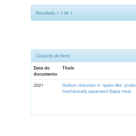
Resultado 1-1 de 1.
Conjunto de itens:
Data do
Título
documento
2021
Sodium reduction in “spam-like” produ
mechanically separated tilapia meat