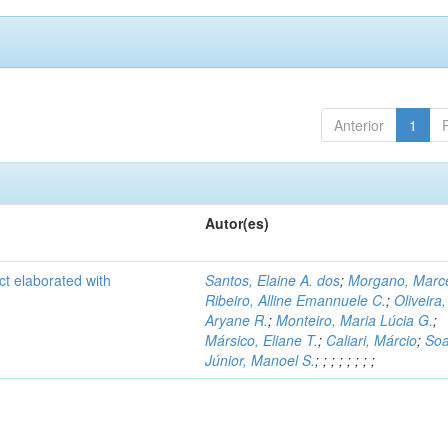
Anterior
1
Autor(es)
ct elaborated with
Santos, Elaine A. dos
;
Morgano, Marce
Ribeiro, Alline Emannuele C.
;
Oliveira,
Aryane R.
;
Monteiro, Maria Lúcia G.
;
Mársico, Eliane T.
;
Caliari, Márcio
;
Soa
Júnior, Manoel S.
;
;
;
;
;
;
;
;