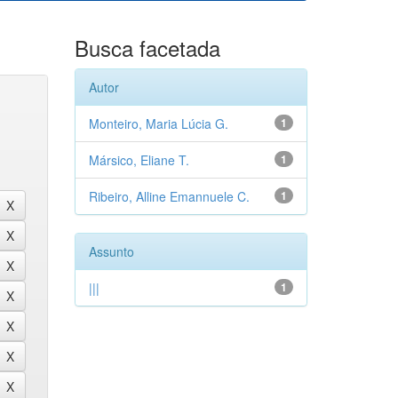
Busca facetada
Autor
Monteiro, Maria Lúcia G.
1
Mársico, Eliane T.
1
Ribeiro, Alline Emannuele C.
1
Assunto
|||
1