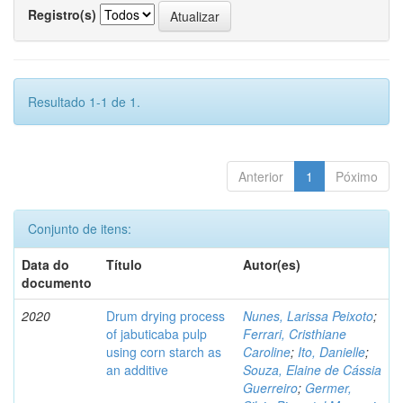
Registro(s)
Resultado 1-1 de 1.
Anterior
1
Póximo
Conjunto de itens:
Data do
Título
Autor(es)
documento
2020
Drum drying process
Nunes, Larissa Peixoto
;
of jabuticaba pulp
Ferrari, Cristhiane
using corn starch as
Caroline
;
Ito, Danielle
;
an additive
Souza, Elaine de Cássia
Guerreiro
;
Germer,