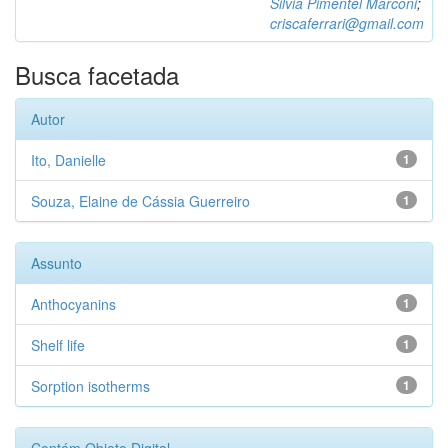
Silvia Pimentel Marconi
;
criscaferrari@gmail.com
Busca facetada
Autor
Ito, Danielle
1
Souza, Elaine de Cássia Guerreiro
1
Assunto
Anthocyanins
1
Shelf life
1
Sorption isotherms
1