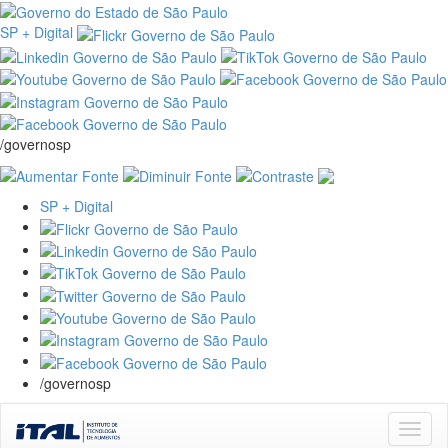
SP + Digital
/governosp
SP + Digital
/governosp
Skip
navigation