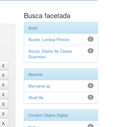
Busca facetada
Autor
Nunes, Larissa Peixoto
1
Souza, Elaine de Cássia
1
Guerreiro
Assunto
Myrciaria sp.
1
Shelf life
1
Contém Objeto Digital
true
1