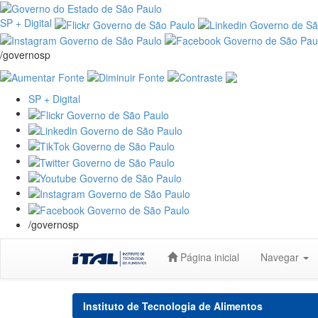
SP + Digital
/governosp
SP + Digital
/governosp
Skip
Página inicial
Navegar
navigation
Instituto de Tecnologia de Alimentos