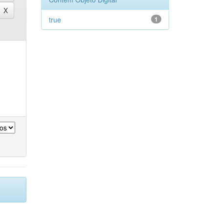
true
1