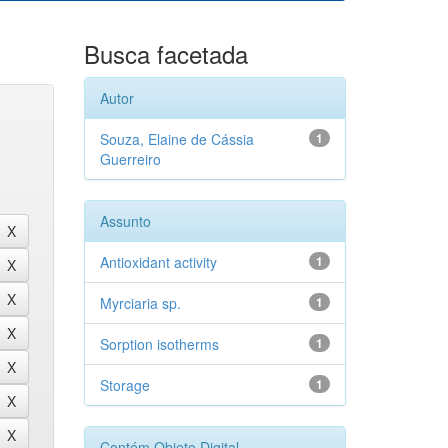
Busca facetada
Autor
Souza, Elaine de Cássia
1
Guerreiro
Assunto
Antioxidant activity
1
Myrciaria sp.
1
Sorption isotherms
1
Storage
1
Contém Objeto Digital