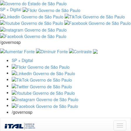
SP + Digital
/governosp
SP + Digital
/governosp
Skip
navigation