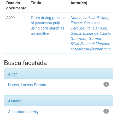
Data do
Título
Autor(es)
documento
2020
Drum drying process
Nunes, Larissa Peixoto
;
of jabuticaba pulp
Ferrari, Cristhiane
using corn starch as
Caroline
;
Ito, Danielle
;
an additive
Souza, Elaine de Cássia
Guerreiro
;
Germer,
Silvia Pimentel Marconi
;
criscaferrari@gmail.com
Busca facetada
Autor
Nunes, Larissa Peixoto
1
Assunto
Antioxidant activity
1