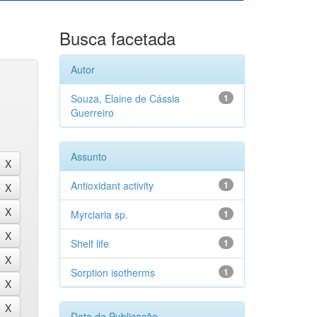
Busca facetada
Autor
Souza, Elaine de Cássia
1
Guerreiro
Assunto
Antioxidant activity
1
Myrciaria sp.
1
Shelf life
1
Sorption isotherms
1
Data de Publicação