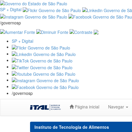
SP + Digital
/governosp
SP + Digital
/governosp
Skip
Página inicial
Navegar
navigation
Instituto de Tecnologia de Alimentos