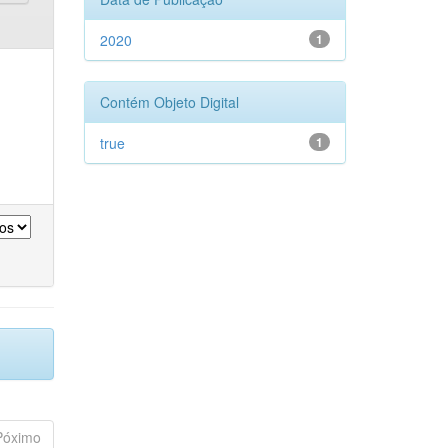
2020
1
Contém Objeto Digital
true
1
Póximo