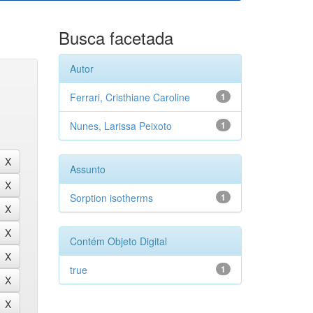
Busca facetada
Autor
Ferrari, Cristhiane Caroline
1
Nunes, Larissa Peixoto
1
Assunto
Sorption isotherms
1
Contém Objeto Digital
true
1