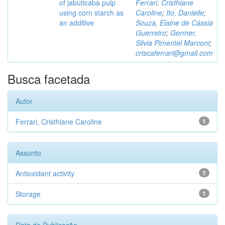
of jabuticaba pulp
Ferrari, Cristhiane
using corn starch as
Caroline
;
Ito, Danielle
;
an additive
Souza, Elaine de Cássia
Guerreiro
;
Germer,
Silvia Pimentel Marconi
;
criscaferrari@gmail.com
Busca facetada
Autor
Ferrari, Cristhiane Caroline
1
Assunto
Antioxidant activity
1
Storage
1