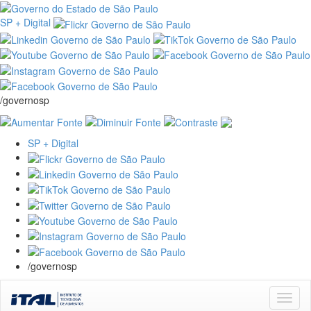
SP + Digital
/governosp
SP + Digital
/governosp
Skip
navigation