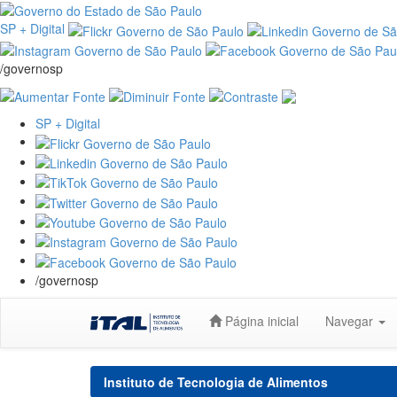
SP + Digital
/governosp
SP + Digital
/governosp
Skip
Página inicial
Navegar
navigation
Instituto de Tecnologia de Alimentos