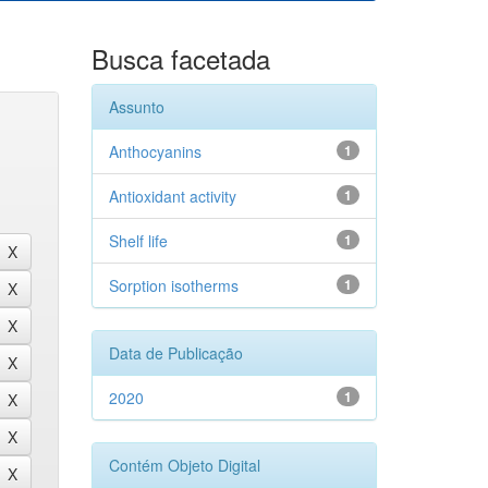
Busca facetada
Assunto
Anthocyanins
1
Antioxidant activity
1
Shelf life
1
Sorption isotherms
1
Data de Publicação
2020
1
Contém Objeto Digital