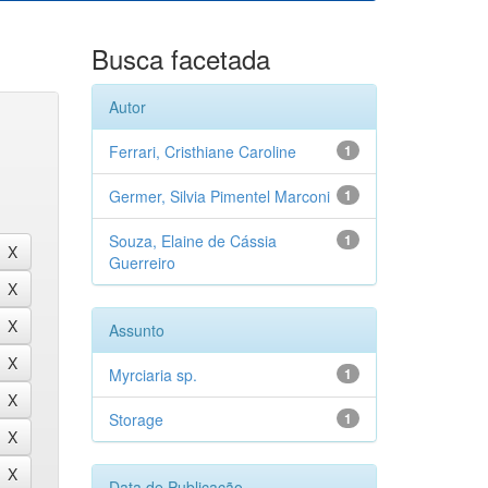
Busca facetada
Autor
Ferrari, Cristhiane Caroline
1
Germer, Silvia Pimentel Marconi
1
Souza, Elaine de Cássia
1
Guerreiro
Assunto
Myrciaria sp.
1
Storage
1
Data de Publicação