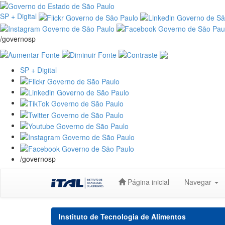
SP + Digital
/governosp
SP + Digital
/governosp
Skip
Página inicial
Navegar
navigation
Instituto de Tecnologia de Alimentos