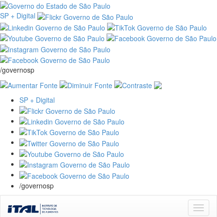
SP + Digital
/governosp
SP + Digital
/governosp
Skip
navigation