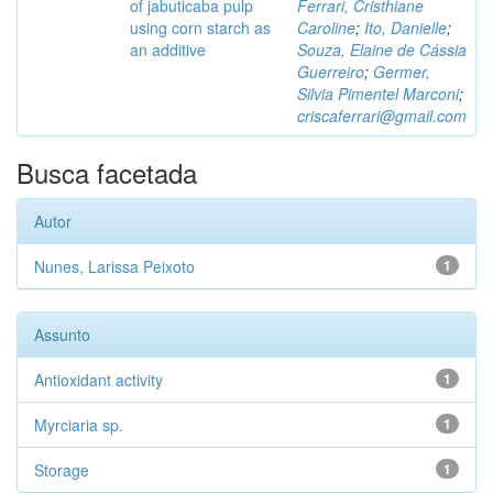
of jabuticaba pulp
Ferrari, Cristhiane
using corn starch as
Caroline
;
Ito, Danielle
;
an additive
Souza, Elaine de Cássia
Guerreiro
;
Germer,
Silvia Pimentel Marconi
;
criscaferrari@gmail.com
Busca facetada
Autor
Nunes, Larissa Peixoto
1
Assunto
Antioxidant activity
1
Myrciaria sp.
1
Storage
1