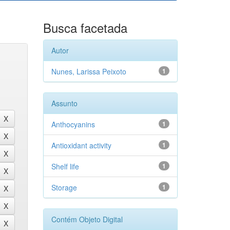
Busca facetada
Autor
Nunes, Larissa Peixoto
1
Assunto
Anthocyanins
1
Antioxidant activity
1
Shelf life
1
Storage
1
Contém Objeto Digital