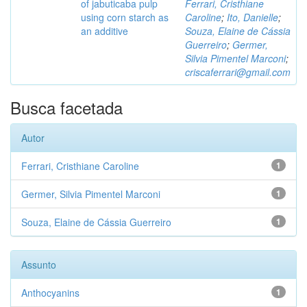
of jabuticaba pulp
Ferrari, Cristhiane
using corn starch as
Caroline
;
Ito, Danielle
;
an additive
Souza, Elaine de Cássia
Guerreiro
;
Germer,
Silvia Pimentel Marconi
;
criscaferrari@gmail.com
Busca facetada
Autor
Ferrari, Cristhiane Caroline
1
Germer, Silvia Pimentel Marconi
1
Souza, Elaine de Cássia Guerreiro
1
Assunto
Anthocyanins
1