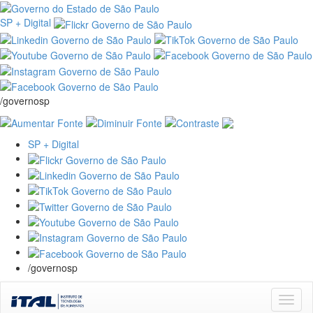
SP + Digital
/governosp
SP + Digital
/governosp
Skip
navigation