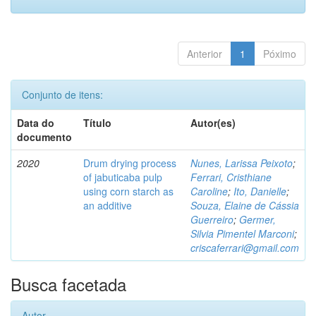
Anterior
1
Póximo
Conjunto de itens:
Data do
Título
Autor(es)
documento
2020
Drum drying process
Nunes, Larissa Peixoto
;
of jabuticaba pulp
Ferrari, Cristhiane
using corn starch as
Caroline
;
Ito, Danielle
;
an additive
Souza, Elaine de Cássia
Guerreiro
;
Germer,
Silvia Pimentel Marconi
;
criscaferrari@gmail.com
Busca facetada
Autor