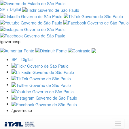
SP + Digital
/governosp
SP + Digital
/governosp
Skip
navigation