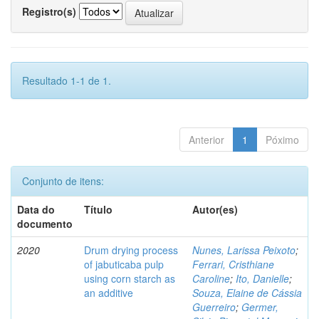
Registro(s)
Resultado 1-1 de 1.
Anterior
1
Póximo
Conjunto de itens:
Data do
Título
Autor(es)
documento
2020
Drum drying process
Nunes, Larissa Peixoto
;
of jabuticaba pulp
Ferrari, Cristhiane
using corn starch as
Caroline
;
Ito, Danielle
;
an additive
Souza, Elaine de Cássia
Guerreiro
;
Germer,