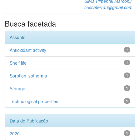
Silvia Pimentel Marconi
;
criscaferrari@gmail.com
Busca facetada
Assunto
Antioxidant activity
1
Shelf life
1
Sorption isotherms
1
Storage
1
Technological properties
1
Data de Publicação
2020
1