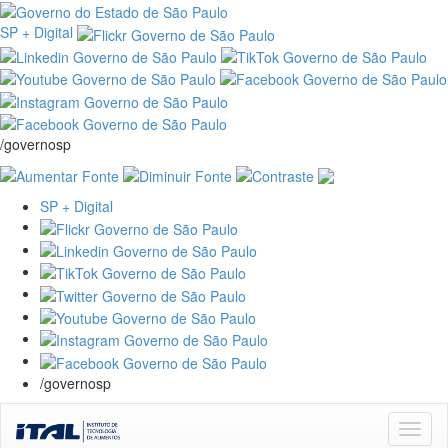
SP + Digital
/governosp
SP + Digital
/governosp
Skip
navigation