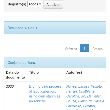
Registro(s)
Resultado 1-1 de 1.
Anterior
1
Póximo
Conjunto de itens:
Data do
Título
Autor(es)
documento
2020
Drum drying process
Nunes, Larissa Peixoto
;
of jabuticaba pulp
Ferrari, Cristhiane
using corn starch as
Caroline
;
Ito, Danielle
;
an additive
Souza, Elaine de Cássia
Guerreiro
;
Germer,