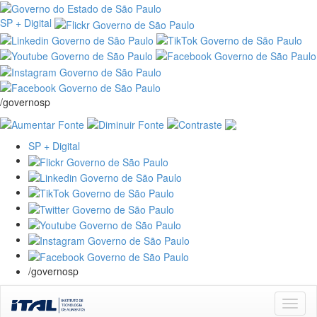
SP + Digital
/governosp
SP + Digital
/governosp
Skip
navigation