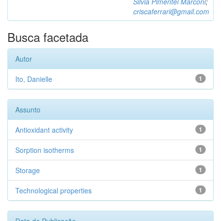
Silvia Pimentel Marconi
;
criscaferrari@gmail.com
Busca facetada
Autor
Ito, Danielle
1
Assunto
Antioxidant activity
1
Sorption isotherms
1
Storage
1
Technological properties
1