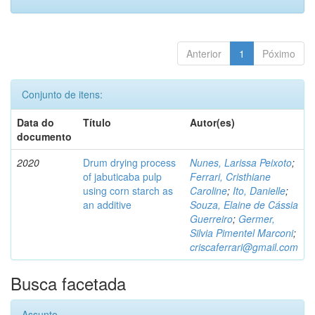
Anterior
1
Póximo
Conjunto de itens:
Data do
Título
Autor(es)
documento
2020
Drum drying process
Nunes, Larissa Peixoto
;
of jabuticaba pulp
Ferrari, Cristhiane
using corn starch as
Caroline
;
Ito, Danielle
;
an additive
Souza, Elaine de Cássia
Guerreiro
;
Germer,
Silvia Pimentel Marconi
;
criscaferrari@gmail.com
Busca facetada
Assunto