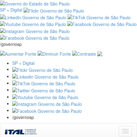
SP + Digital
/governosp
SP + Digital
/governosp
Skip
navigation