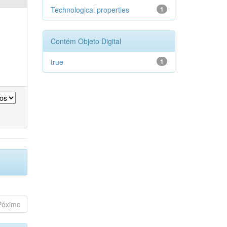
Technological properties
1
Contém Objeto Digital
true
1
Póximo