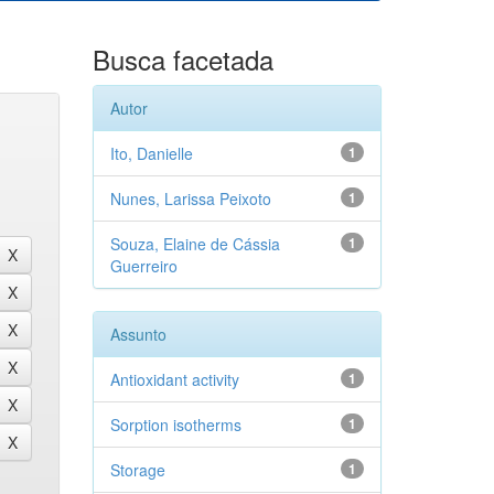
Busca facetada
Autor
Ito, Danielle
1
Nunes, Larissa Peixoto
1
Souza, Elaine de Cássia
1
Guerreiro
Assunto
Antioxidant activity
1
Sorption isotherms
1
Storage
1