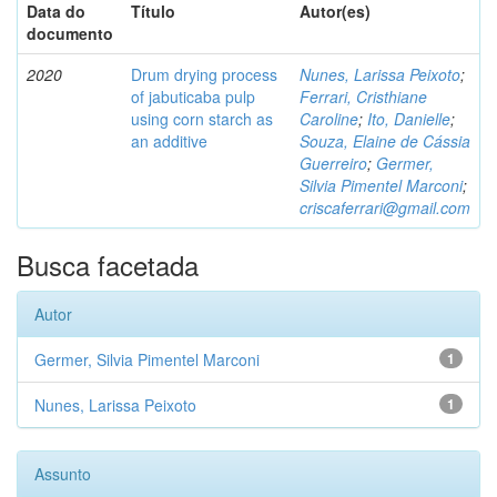
Data do
Título
Autor(es)
documento
2020
Drum drying process
Nunes, Larissa Peixoto
;
of jabuticaba pulp
Ferrari, Cristhiane
using corn starch as
Caroline
;
Ito, Danielle
;
an additive
Souza, Elaine de Cássia
Guerreiro
;
Germer,
Silvia Pimentel Marconi
;
criscaferrari@gmail.com
Busca facetada
Autor
Germer, Silvia Pimentel Marconi
1
Nunes, Larissa Peixoto
1
Assunto