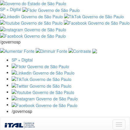
SP + Digital
/governosp
SP + Digital
/governosp
Skip
navigation