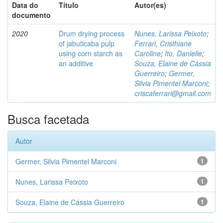
Data do
Título
Autor(es)
documento
2020
Drum drying process
Nunes, Larissa Peixoto
;
of jabuticaba pulp
Ferrari, Cristhiane
using corn starch as
Caroline
;
Ito, Danielle
;
an additive
Souza, Elaine de Cássia
Guerreiro
;
Germer,
Silvia Pimentel Marconi
;
criscaferrari@gmail.com
Busca facetada
Autor
Germer, Silvia Pimentel Marconi
1
Nunes, Larissa Peixoto
1
Souza, Elaine de Cássia Guerreiro
1